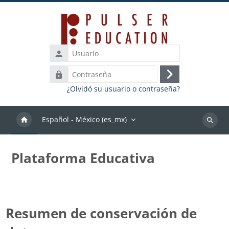
Saltar al contenido principal
Usuario
Contraseña
Iniciar
¿Olvidó su usuario o contraseña?
sesión
(ingresar)
Español - México ‎(es_mx)‎
Buscar
cursos
Plataforma Educativa
Resumen de conservación de